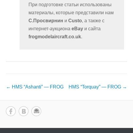
При подготовке статьи использованы
материалы, которые представили нам
С.Просвирнин
и
Custo
, а также с
интернет-аукциона
eBay
и сайта
frogmodelaircraft.co.uk
.
Навигация
←
HMS “Ashanti” — FROG
HMS “Torquay” — FROG
→
по
записям