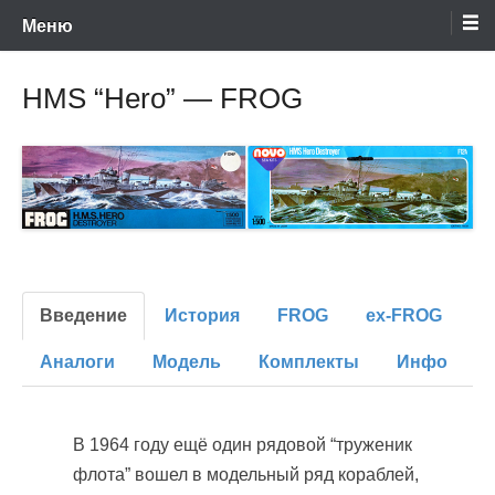
Энциклопедия отечественных и зарубежных сборных моделей
Перейти
Ретро-Модели.Ру
Меню
времен СССР и постсоветского периода. Проект участников сайтов
Scalemodels.ru и Karopka.ru
к
содержимому
HMS “Hero” — FROG
Введение
История
FROG
ex-FROG
Аналоги
Модель
Комплекты
Инфо
В 1964 году ещё один рядовой “труженик
флота” вошел в модельный ряд кораблей,