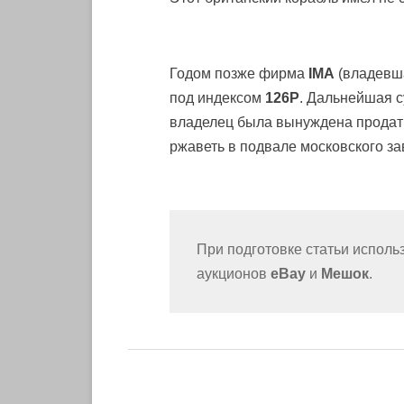
Годом позже фирма
IMA
(владевш
под индексом
126P
. Дальнейшая с
владелец была вынуждена продать 
ржаветь в подвале московского з
При подготовке статьи испол
аукционов
eBay
и
Мешок
.