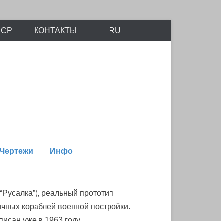
айтов Scalemodels.ru и Karopka.ru
ССР
КОНТАКТЫ
RU
Чертежи
Инфо
“Русалка”), реальный прототип
ичных кораблей военной постройки.
исан уже в 1963 году.