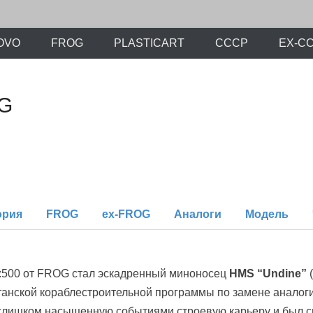
х моделей времен СССР и постсоветского периода. Проект участников с
ли.Ру
OVO
FROG
PLASTICART
СССР
EX-С
OG
ория
FROG
ex-FROG
Аналоги
Модель
:500 от FROG стал эскадренный миноносец
HMS “Undine”
(
итанской кораблестроительной программы по замене аналог
 слишком насыщенную событиями строевую карьеру и был сп