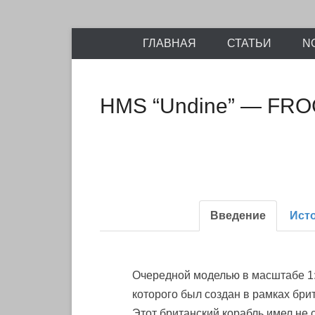
Энциклопедия отечественных и зарубежных сборны
Перейти
Ретро-Моде
ГЛАВНАЯ
СТАТЬИ
N
к
содержимому
HMS “Undine” — FR
Введение
Ист
Очередной моделью в масштабе 1
которого был создан в рамках бр
Этот британский корабль имел не