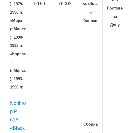
F169
76003
): 1979-
учебны
Ростове
1990 гг.
й
-на-
«Мир»
биплан
Дону
(г.Минск
): 1990-
1993 гг.
«Корпак
»
(г.Минск
): 1993-
1996 гг.
Northro
p P-
61A
Сборна
«Black
я