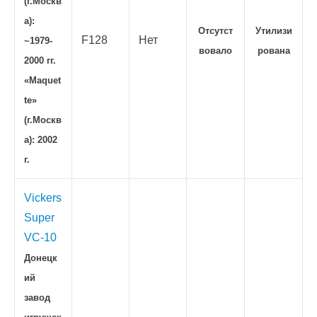
(г.Москв
а):
Отсутст
Утилизи
F128
Нет
~1979-
вовало
рована
2000 гг.
«Maquet
te»
(г.Москв
а): 2002
г.
Vickers
Super
VC-10
Донецк
ий
завод