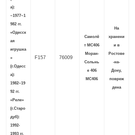
а):
~1977~1
982 гг.
На
«Одесск
Самолё
хранени
ая
т МС406
и в
игрушка
Моран-
Ростове
F157
76009
»
Сольнь
-на-
(г.Одесс
е 406
Дону,
а):
МС406
повреж
1982~19
дена
92 гг.
«Реле»
(г.Старо
дуб):
1992-
1993 гг.