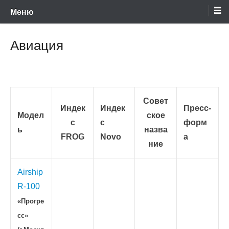
Энциклопедия отечественных и зарубежных сборных моделей
Перейти
Ретро-Модели.Ру
Меню
времен СССР и постсоветского периода. Проект участников сайтов
Scalemodels.ru и Karopka.ru
к
содержимому
Авиация
Совет
Индек
Индек
Пресс-
Модел
ское
с
с
форм
ь
назва
FROG
Novo
а
ние
Airship
R-100
«Прогре
сс»