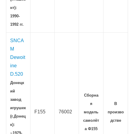
нт):
1990-
1992 гг.
SNCA
M
Dewoit
ine
D.520
Донецк
ий
Сборна
завод
я
В
игрушек
F155
76002
модель
произво
(г.Донец
самолёт
дстве
к):
а Ф155
~1979-