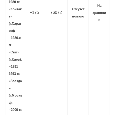
1980 гг.
На
«Контак
Отсутст
F175
76072
хранени
т»
вовало
и
(г.Сарат
ов):
~1980-е
гг.
«Свiт»
(г.Киев):
~1991-
1993 гг.
«Звезда
»
(г.Москв
а):
~2000 гг.