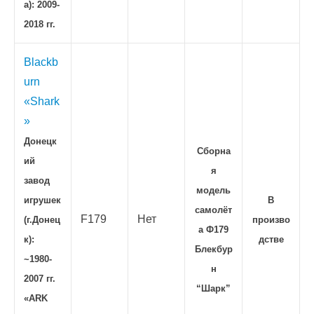
а): 2009-
2018 гг.
Blackb
urn
«Shark
»
Донецк
Сборна
ий
я
завод
модель
игрушек
В
самолёт
F179
Нет
(г.Донец
произво
а Ф179
к):
дстве
Блекбур
~1980-
н
2007 гг.
“Шарк”
«ARK