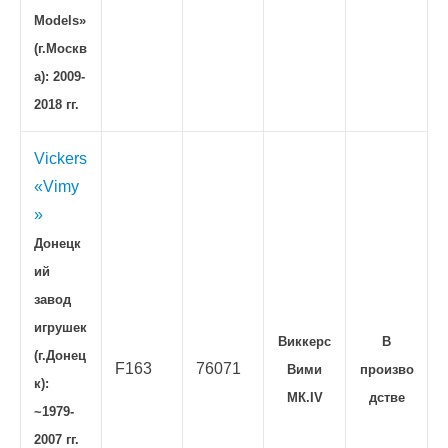
Models»
(г.Москв
а): 2009-
2018 гг.
Vickers
«Vimy
»
Донецк
ий
завод
игрушек
Виккерс
В
(г.Донец
F163
76071
Вими
произво
к):
МК.IV
дстве
~1979-
2007 гг.