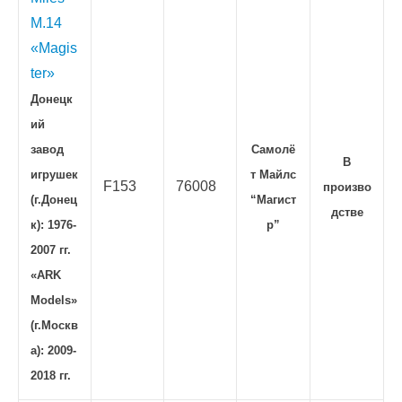
M.14
«Magis
ter»
Донецк
ий
завод
Самолё
В
игрушек
т Майлс
F153
76008
произво
(г.Донец
“Магист
дстве
к): 1976-
р”
2007 гг.
«ARK
Models»
(г.Москв
а): 2009-
2018 гг.