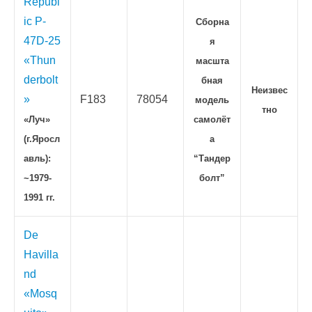
Republ
ic P-
Сборна
47D-25
я
«Thun
масшта
derbolt
бная
Неизвес
»
F183
78054
модель
тно
«Луч»
самолёт
(г.Яросл
а
авль):
“Тандер
~1979-
болт”
1991 гг.
De
Havilla
nd
«Mosq