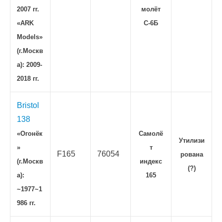
2007 гг.
молёт
«ARK
С-6Б
Models»
(г.Москв
а): 2009-
2018 гг.
Bristol
138
«Огонёк
Самолё
Утилизи
»
т
F165
76054
рована
(г.Москв
индекс
(?)
а):
165
~1977~1
986 гг.