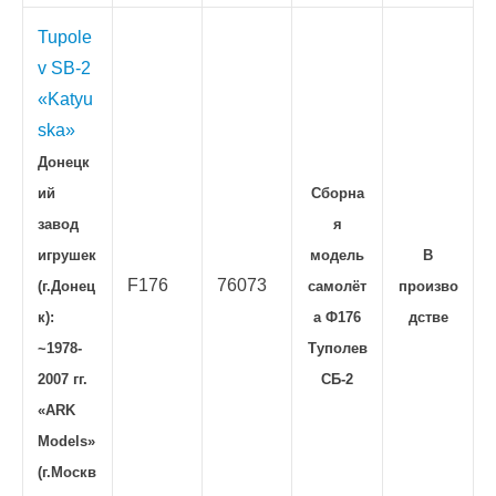
Tupole
v SB-2
«Katyu
ska»
Донецк
ий
Сборна
завод
я
игрушек
модель
В
F176
76073
(г.Донец
самолёт
произво
к):
а Ф176
дстве
~1978-
Туполев
2007 гг.
СБ-2
«ARK
Models»
(г.Москв