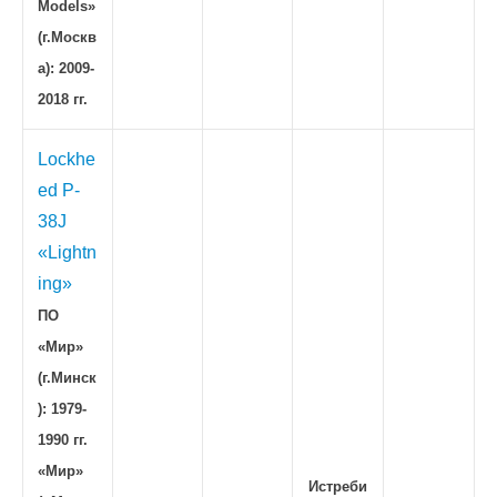
Models»
(г.Москв
а): 2009-
2018 гг.
Lockhe
ed P-
38J
«Lightn
ing»
ПО
«Мир»
(г.Минск
): 1979-
1990 гг.
«Мир»
Истреби