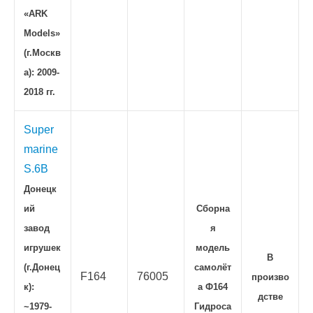
«ARK
Models»
(г.Москв
а): 2009-
2018 гг.
Super
marine
S.6B
Донецк
ий
Сборна
завод
я
игрушек
модель
В
(г.Донец
самолёт
F164
76005
произво
к):
а Ф164
дстве
~1979-
Гидроса