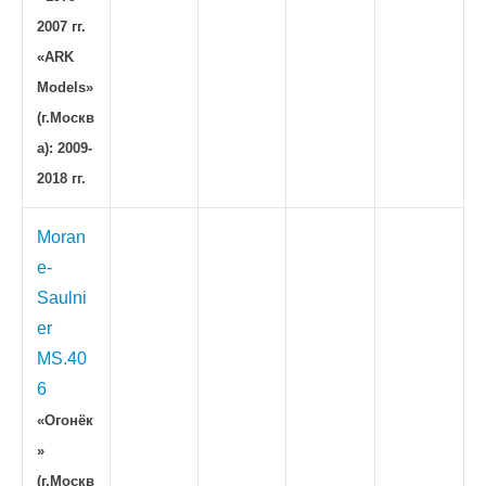
2007 гг.
«ARK
Models»
(г.Москв
а): 2009-
2018 гг.
Moran
e-
Saulni
er
MS.40
6
«Огонёк
»
(г.Москв