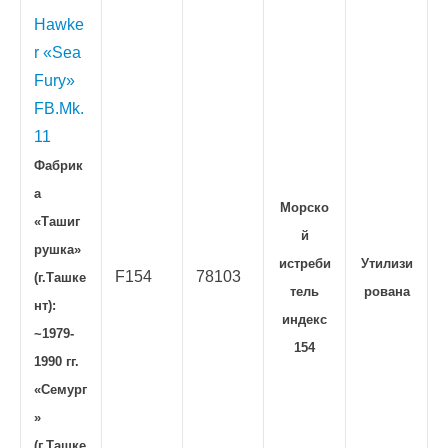
Hawke
r «Sea
Fury»
FB.Mk.
11
Фабрик
а
Морско
«Ташиг
й
рушка»
истреби
Утилизи
F154
78103
(г.Ташке
тель
рована
нт):
индекс
~1979-
154
1990 гг.
«Семург
»
(г.Ташке