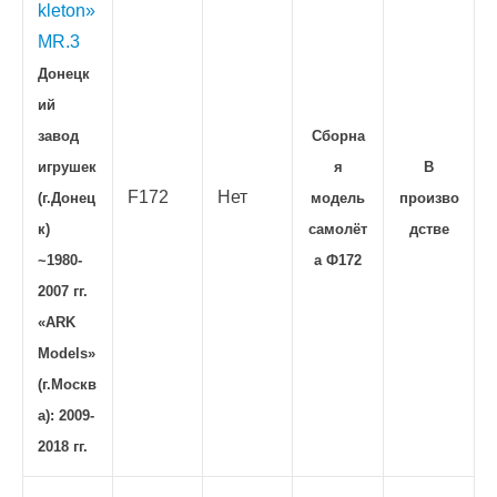
kleton»
MR.3
Донецк
ий
завод
Сборна
игрушек
я
В
F172
Нет
(г.Донец
модель
произво
к)
самолёт
дстве
~1980-
а Ф172
2007 гг.
«ARK
Models»
(г.Москв
а): 2009-
2018 гг.