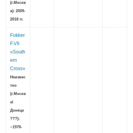
(г.Москв
а): 2009-
2018 гг.
Fokker
F.VII
«South
ern
Cross»
Неизвес
тно
(г.Москв
а\
Донецк
???):
~1978-