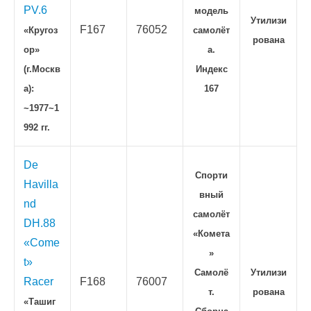
PV.6
модель
Утилизи
F167
76052
«Кругоз
самолёт
рована
ор»
а.
(г.Москв
Индекс
а):
167
~1977~1
992 гг.
De
Спорти
Havilla
вный
nd
самолёт
DH.88
«Комета
«Come
»
t»
Самолё
Утилизи
Racer
F168
76007
т.
рована
«Ташиг