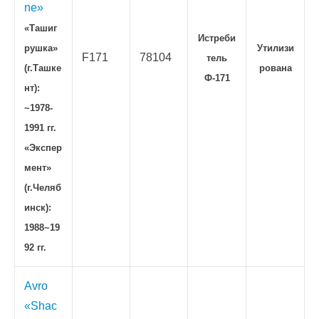
ne»
«Ташиг
Истреби
рушка»
Утилизи
F171
78104
тель
(г.Ташке
рована
Ф-171
нт):
~1978-
1991 гг.
«Экспер
мент»
(г.Челяб
инск):
1988~19
92 гг.
Avro
«Shac