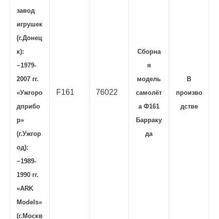
завод
игрушек
(г.Донец
к):
Сборна
~1979-
я
2007 гг.
модель
В
F161
76022
«Ужгоро
самолёт
произво
дприбо
а Ф161
дстве
р»
Барраку
(г.Ужгор
да
од):
~1989-
1990 гг.
«ARK
Models»
(г.Москв