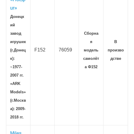
ur»
Донецк
ий
завод
Сборна
игрушек
я
В
F152
76059
(г.Донец
модель
произво
к):
самолёт
дстве
~1977-
а Ф152
2007 гг.
«ARK
Models»
(г.Москв
а): 2009-
2018 гг.
Miles