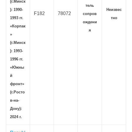
(г.Минск
тель
): 1990-
Неизвес
F182
78072
сопров
1993 гг.
тно
ождени
«Корпак
я
»
(г.Минск
): 1993-
1996 гг.
«Южны
й
фронт»
(г.Росто
в-на-
Дону):
2024 г.