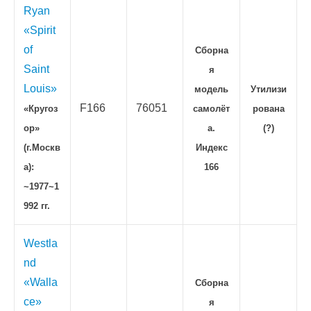
Ryan
«Spirit
of
Сборна
Saint
я
Louis»
модель
Утилизи
F166
76051
«Кругоз
самолёт
рована
ор»
а.
(?)
(г.Москв
Индекс
а):
166
~1977~1
992 гг.
Westla
nd
«Walla
Сборна
ce»
я