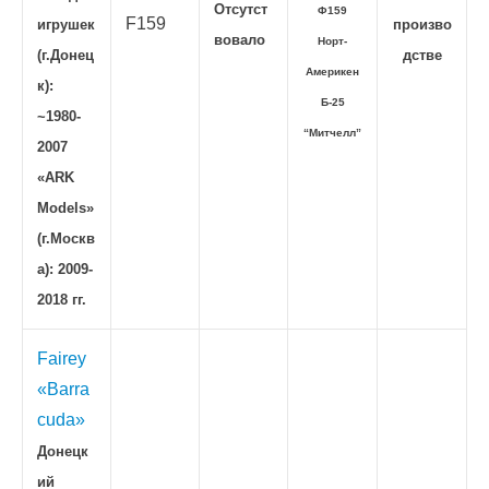
Отсутст
Ф159
F159
игрушек
произво
вовало
Норт-
(г.Донец
дстве
Америкен
к):
Б-25
~1980-
“Митчелл”
2007
«ARK
Models»
(г.Москв
а): 2009-
2018 гг.
Fairey
«Barra
cuda»
Донецк
ий