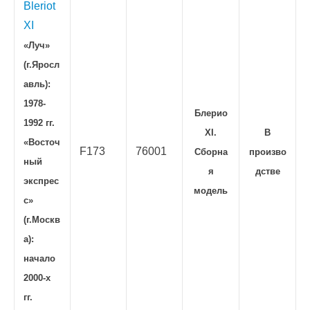
Bleriot
XI
«Луч»
(г.Яросл
авль):
1978-
Блерио
1992 гг.
XI.
В
«Восточ
F173
76001
Сборна
произво
ный
я
дстве
экспрес
модель
с»
(г.Москв
а):
начало
2000-х
гг.