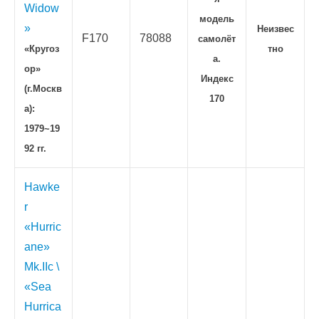
Widow
модель
»
Неизвес
F170
78088
самолёт
«Кругоз
тно
а.
ор»
Индекс
(г.Москв
170
а):
1979~19
92 гг.
Hawke
r
«Hurric
ane»
Mk.IIc \
«Sea
Hurrica