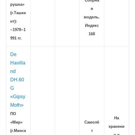
Сборна
рушка»
я
(г.Ташке
модель.
нт):
Индекс
~1978~1
168
991 гг.
De
Havilla
nd
DH.60
G
«Gipsy
Moth»
ПО
На
«Мир»
Самолё
хранени
(г.Минск
т
и в