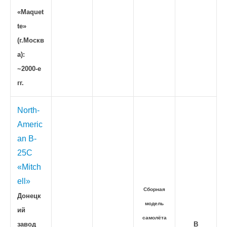
«Maquet
te»
(г.Москв
а):
~2000-е
гг.
North-
Americ
an B-
25C
«Mitch
ell»
Сборная
Донецк
модель
ий
самолёта
завод
В