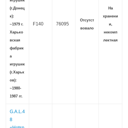
игрушек
(г.Донец
На
к):
хранени
Отсутст
F140
76095
~1979 г.
и,
вовало
Харько
некомп
вская
лектная
фабрик
а
игрушек
(г.Харьк
ов):
~1980-
1987 гг.
G.A.L.4
8
«Hotsp