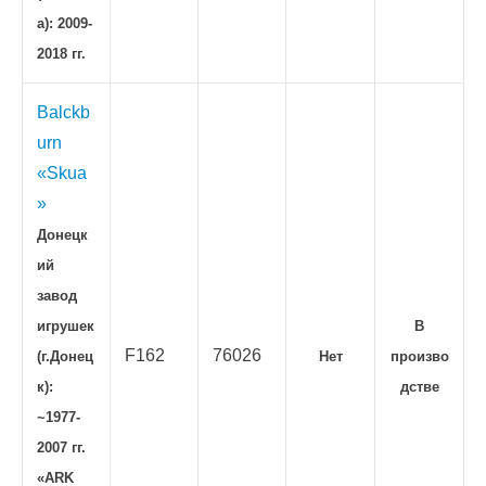
а): 2009-
2018 гг.
Balckb
urn
«Skua
»
Донецк
ий
завод
игрушек
В
F162
76026
(г.Донец
Нет
произво
к):
дстве
~1977-
2007 гг.
«ARK