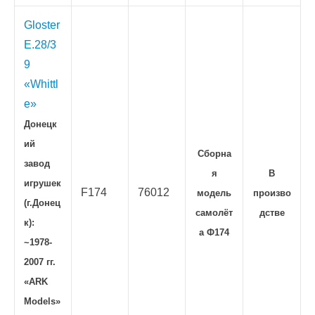
Gloster
E.28/3
9
«Whittl
e»
Донецк
ий
Сборна
завод
я
В
игрушек
F174
76012
модель
произво
(г.Донец
самолёт
дстве
к):
а Ф174
~1978-
2007 гг.
«ARK
Models»